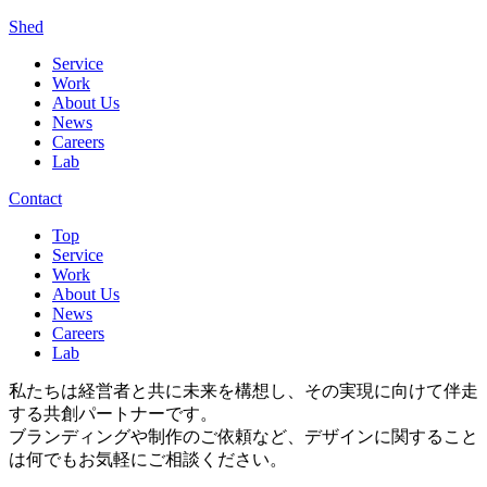
Shed
Service
Work
About Us
News
Careers
Lab
Contact
Top
Service
Work
About Us
News
Careers
Lab
私たちは経営者と共に未来を構想し、その実現に向けて伴走
する共創パートナーです。
ブランディングや制作のご依頼など、デザインに関すること
は何でもお気軽にご相談ください。