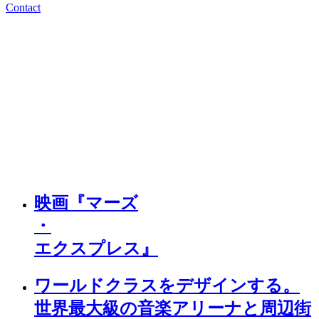
Contact
Sma
–
shed.
We Design
(
with
)
Individuality
&
Dignity
We are
Shed
inc
.
映画『マーズ
・
エクスプレス』
ワールドクラスをデザインする。
世界最大級の音楽アリーナと周辺街