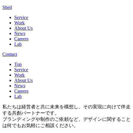
Shed
Service
Work
About Us
News
Careers
Lab
Contact
Top
Service
Work
About Us
News
Careers
Lab
私たちは経営者と共に未来を構想し、その実現に向けて伴走
する共創パートナーです。
ブランディングや制作のご依頼など、デザインに関すること
は何でもお気軽にご相談ください。